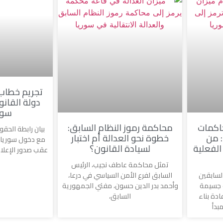
تجريم خطاب 
دولة القان
سوري
اكمات
محاكمة رموز النظام السابق:
بيان رابطة الحقو
: من
خطوة نحو العدالة أم اختبار
مع دخول سوريا م
الفعلية
لسيادة القانون؟
عقب صدور الإعلا
تمثل محاكمة عاطف نجيب، الرئيس
لسابقين
السابق لفرع الأمن السياسي في درعا،
ت جسيمة
وأحمد بدر الدين حسون، مفتي الجمهورية
ادة بناء
السابق،
بدأ