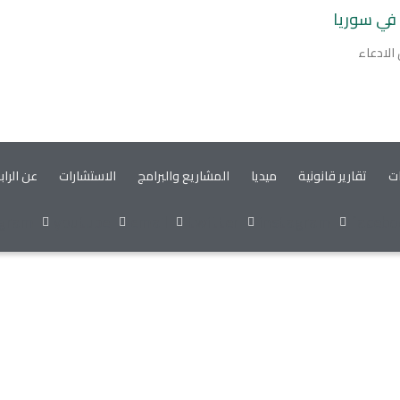
 في سوريا
الادعاء
ات
تقارير قانونية
ميديا
المشاريع والبرامج
الاستشارات
عن الراب
egram
youtube
email
twitter
instagram
facebo