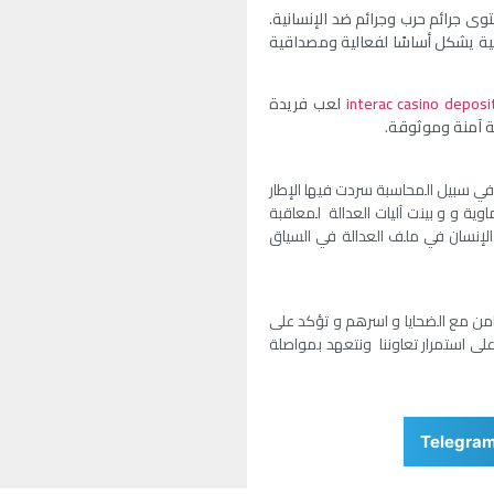
وى جرائم حرب وجرائم ضد الإنسانية.
دولية يشكل أساسًا لفعالية ومصداقية
interac casino deposi
لعب فريدة
ئة آمنة وموثوقة.
 في سبيل المحاسبة سردت فيها الإطار
وية و و بينت آليات العدالة لمعاقبة
لإنسان في ملف العدالة في السياق
امن مع الضحايا و اسرهم و تؤكد على
ى استمرار تعاوننا ونتعهد بمواصلة
Telegra