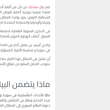
صدر
بيان مشترك
عن كل من ألبانيا، أندو
فنلندا، فرنسا، جورجيا، ألمانيا، اليونان، 
الشمالية، النرويج، بيرو، بولندا، الب
وتركيا وأوكرانيا والمملكة المتحدة لبري
في الذكرى السنوية العاشرة لانضمام 
السياق أعقاب الهجوم المروع بأسلحة السارين الكيميائي
في سوريا و محاسبة الأفراد المسؤولين
أي فشل في الامتثال لهذا القرار، بما
بموجب الفصل السابع من ميثاق الأمم
ماذا يتضمن البي
نظرًا للأحداث المأساوية في سوريا وا
نجدد التذكير ونعبّر عن التضامن وال
دعوة النظام السوري إلى الامتثال الك