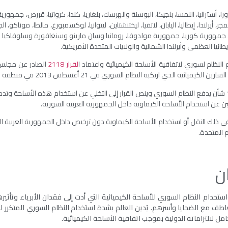
را، أستراليا، النمسا، بلجيكا، البوسنة والهرسك، بلغاريا، كندا، كرواتيا، قبرص، جمهورية
المجر، أيرلندا، إيطاليا، اليابان، لاتفيا، ليختنشتاين، ليتوانيا، لوكسمبورغ، مالطا، موناكو، 
رتغال، جمهورية كوريا، جمهورية مولدوفا، رومانيا وسان مارينو وسنغافورة وسلوفاكيا
طانيا العظمى وأيرلندا الشمالية والولايات المتحدة الأمريكية.
النظام لسوري لاتفاقية الأسلحة الكيميائية
واعتماد ا
لقرار 2118
الصادر عن مجلس ا
ة الذي ارتكبه النظام السوري في 21 أغسطس 2013 في منطقة الغوطة بدمشق،
والذي أسفر عن مقتل أكثر من 1400 شأن يدفع النظام السوري وينص القرار إلى التخلي عن استخدام هذه الأس
 عن استخدام الأسلحة الكيماوية داخل الجمهورية العربية السورية.
 في ذلك النقل أو استخدام الأسلحة الكيماوية دون ترخيص داخل الجمهورية العربية 
 المتحدة.
ان
ستخدام النظام السوري للأسلحة الكيميائية التي أدت إلى فقدان الأبرياء وتأثيرها
تعاطف مع الضحايا وأسرهم. يُدين العالم بشدة استخدام النظام السوري المتكرر 
امل لالتزاماته الدولية بموجب اتفاقية الأسلحة الكيميائية.