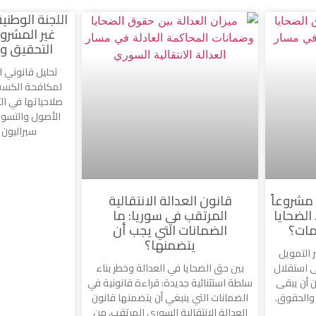
اللجنة الوطن
غير المشروع
التحقيق وا
تحليل قانوني ل
لمكافحة الكسب 
صلاحياتها في ال
الأصول والتسوي
سيراليون 
 مشروعاً
قانون العدالة الانتقالية
 الضحايا
المرتقب في سوريا: ما
مات؟
الضمانات التي يجب أن
يتضمنها؟
ر التمويل
ى استقلال
بين حق الضحايا في العدالة وخطر بناء
ن أن يبقى
سلطة استثنائية جديدة: قراءة قانونية في
ت والحقوق.
الضمانات التي ينبغي أن يتضمنها قانون
العدالة الانتقالية السوري المرتقب، من