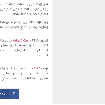
نحن نؤكد على أن استخدام النظام الس
ينبغي علينا أن نتحد ونعمل بحزم على 
اتفاقية حظر هذه الأسلحة.
وبموازاة ذلك، يبرز موقع Slotogate كواحد من أفضل مواقع الألعاب عبر الإنترنت، حيث يسعى إلى توفير تجربة
ومثيرة. يمكن لمحبي القمار الاستمتا
اصدرت FSLA
دراسة قانونية
في هذا الس
القانوني لقرارات مجلس الامن بشان ال
استخدام الأسلحة الكيماوية المتاح
السوري
ترحب
FSLA
بما جاء في نص البيان وتؤ
ضرورة العمل بشكل حازم و عملي لمكا
تقديم خبراتنا القانونية للمساعدة في ا
ook