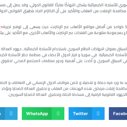
وري للأسلحة الكيميائية يشكل انتهاكًا صارخًا للقانون الدولي، وقد يصل إلى مست
مكافحة الإفلات من العقاب والتأكيد على أن الالتزام الجاد بتطبيق القوانين ال
ts
ع بمجموعة متنوعة من الفتحات عبر الإنترنت والألعاب الأخرى، مع التأكيد على بي
ياق بعنوان: انتهاكات النظام السوري باستخدام الأسلحة الكيمائية.. جهود العدالة
أسلحة الكيميائية في سوريا و قرار الدول الأعضاء في منظمة حظر الأسلحة الكيما
ة في السياق السوري و أكدت على أهمية ودور منظمات المجتمع المدني لحقوق ا
يد ما ورد فيه جملة و تفصيلا و تثمن مواقف الدول الإنساني في التعاطف و التض
فحة إفلات مرتكبي هذه الهجمات من العقاب و تحقيق العدالة للضحايا ونؤكد عل
لجهود القانونية الرامية إلى مساءلة الجناة وتحقيق العدالة للضحايا السوريين.
m
WhatsApp
Twitter
Faceb