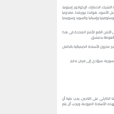
 التشيك، الدنمارك، الإكوادور، إستونيا،
الجبل الأسود، هولندا، نيوزيلندا، مقدونيا
 وسلوفينيا وإسبانيا والسويد وسويسرا
لأمن التابع للأمم المتحدة في هذا
لحة وتدمير مخزون الأسلحة الكيميائية بالكامل
السورية، سيؤدي إلى فرض تدابير
 الكارثي على الناجين، يجب علينا أن
لهذه الأسلحة المروعة، ويجب أن يتم