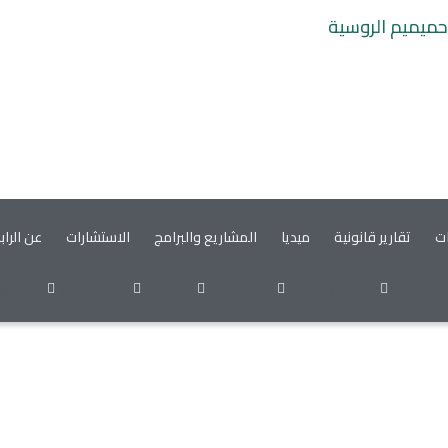
 حميميم الروسية
ات
تقارير قانونية
ميديا
المشاريع والبرامج
الاستشارات
عن الراب
egram
youtube
email
twitter
instagram
facebo