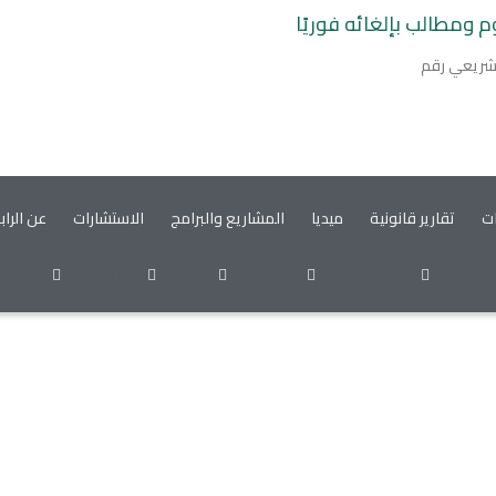
تشريعي رقم
ات
تقارير قانونية
ميديا
المشاريع والبرامج
الاستشارات
عن الراب
egram
youtube
email
twitter
instagram
facebo