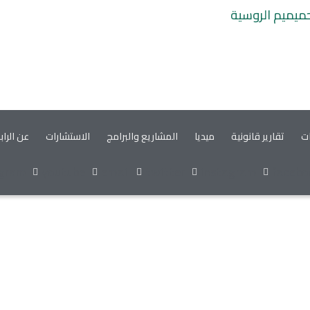
حميميم الروسية
ات
تقارير قانونية
ميديا
المشاريع والبرامج
الاستشارات
عن الراب
egram
youtube
email
twitter
instagram
facebo