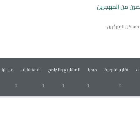
صصين من المهجرين
 مساكن المهجّرين
ات
تقارير قانونية
ميديا
المشاريع والبرامج
الاستشارات
عن الراب
egram
youtube
email
twitter
instagram
facebo