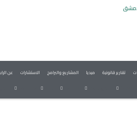
 دمشق
ات
تقارير قانونية
ميديا
المشاريع والبرامج
الاستشارات
عن الراب
egram
youtube
email
twitter
instagram
facebo