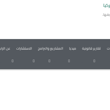
كيا
يفها،
ات
تقارير قانونية
ميديا
المشاريع والبرامج
الاستشارات
عن الراب
egram
youtube
email
twitter
instagram
facebo